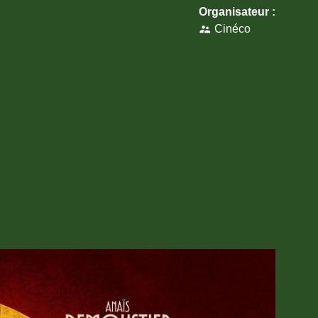
Organisateur :
Cinéco
supervisor_account