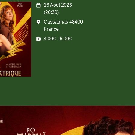
date_range
16 Août 2026
(20:30)
room
Cassagnas 48400
France
account_balance_wallet
4.00€ - 6.00€