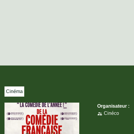
Cinéma
Organisateur :
Cinéco
supervisor_account