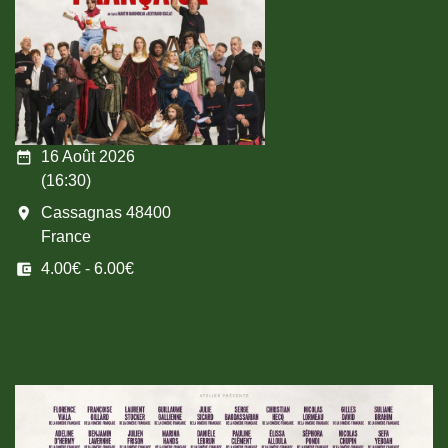
date_range
16 Août 2026
(16:30)
room
Cassagnas 48400
France
account_balance_wallet
4.00€ - 6.00€